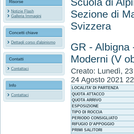
Scuola di Alpi
Risorse
Sezione di Ma
Notizie Flash
Galleria Immagini
Svizzera
Concetti chiave
Dettagli corso d'alpinismo
GR - Albigna 
Moderni (V ob
Contatti
Contattaci
Creato: Lunedì, 2
24 Agosto 2021 22
Info
LOCALITA’ DI PARTENZA
QUOTA ATTACCO
Contattaci
QUOTA ARRIVO
ESPOSIZIONE
TIPO DI ROCCIA
PERIODO CONSIGLIATO
RIFUGIO D’APPOGGIO
PRIMI SALITORI