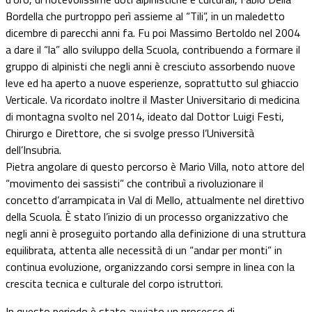
Bordella che purtroppo perì assieme al “Tili”, in un maledetto
dicembre di parecchi anni fa. Fu poi Massimo Bertoldo nel 2004
a dare il “la” allo sviluppo della Scuola, contribuendo a formare il
gruppo di alpinisti che negli anni è cresciuto assorbendo nuove
leve ed ha aperto a nuove esperienze, soprattutto sul ghiaccio
Verticale. Va ricordato inoltre il Master Universitario di medicina
di montagna svolto nel 2014, ideato dal Dottor Luigi Festi,
Chirurgo e Direttore, che si svolge presso l’Università
dell’Insubria.
Pietra angolare di questo percorso è Mario Villa, noto attore del
“movimento dei sassisti” che contribuì a rivoluzionare il
concetto d’arrampicata in Val di Mello, attualmente nel direttivo
della Scuola. È stato l’inizio di un processo organizzativo che
negli anni è proseguito portando alla definizione di una struttura
equilibrata, attenta alle necessità di un “andar per monti” in
continua evoluzione, organizzando corsi sempre in linea con la
crescita tecnica e culturale del corpo istruttori.
In questo periodo è stato avviato un processo di