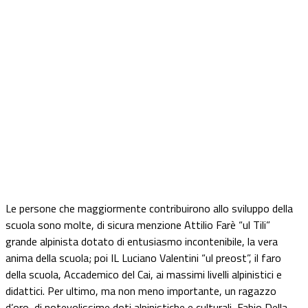
Le persone che maggiormente contribuirono allo sviluppo della
scuola sono molte, di sicura menzione Attilio Farè “ul Tili”
grande alpinista dotato di entusiasmo incontenibile, la vera
anima della scuola; poi IL Luciano Valentini “ul preost”, il faro
della scuola, Accademico del Cai, ai massimi livelli alpinistici e
didattici. Per ultimo, ma non meno importante, un ragazzo
d’oro, di notevolissime doti alpinistiche e culturali, Fabio Della