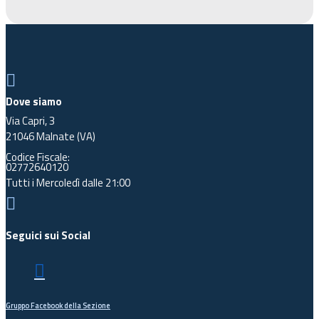

Dove siamo
Via Capri, 3
21046 Malnate (VA)
Codice Fiscale:
02772640120
Tutti i Mercoledì dalle 21:00

Seguici sui Social

Gruppo Facebook della Sezione