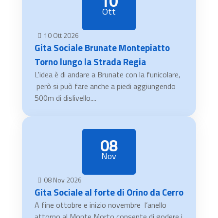
10
Ott
10
Ott
2026
Gita Sociale Brunate Montepiatto
Torno lungo la Strada Regia
L'idea è di andare a Brunate con la funicolare,
però si può fare anche a piedi aggiungendo
500m di dislivello....
08
Nov
08
Nov
2026
Gita Sociale al forte di Orino da Cerro
A fine ottobre e inizio novembre l’anello
attorno al Monte Morto consente di godere i