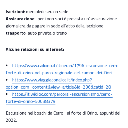
Iscrizioni
: mercoledì sera in sede
Assicurazione
: per i non soci è prevista un’ assicurazione
giornaliera da pagare in sede all’atto della iscrizione
trasporto
: auto privata o treno
Alcune relazioni su internet:
https://www.cailuino.it/itinerari/1796-escursione-cerro-
forte-di-orino-nel-parco-regionale-del-campo-dei-fiori
https://www.viaggiaconalice.it/index.php?
option=com_content&view=article&id=236&catid=28
https://it.wikiloc.com/percorsi-escursionismo/cerro-
forte-di-orino-50038379
Escursione nei boschi da Cerro al forte di Orino, appunti del
2022.