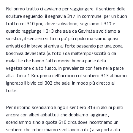
Nel primo tratto ci avviamo per raggiungere il sentiero delle
sculture seguendo il segnavia 317 in commune per un buon
tratto col 310 poi, dove si dividono, seguiamo il 317 e
quando raggiunge il 313 che sale da Gavirate svoltiamo a
sinistra , il sentiero si fa un po’ più ripido ma siamo quasi
arrivati ed in breve si arriva al forte passando per una zona
boschiva devastata (v. foto ) da maltempo/siccità o da
malattie che hanno fatto morire buona parte della
vegetazione d’alto fusto, in prevalenza conifere nella parte
alta. Circa 1 Km. prima dell’incrocio col sentiero 313 abbiamo
ignorato il bivio col 302 che sale in modo più diretto al
forte.
Per il ritorno scendiamo lungo il sentiero 313 in alcuni punti
ancora con alberi abbattuti che dobbiamo aggirare ,
scendiammo sino a quota 610 circa dove incontriamo un
sentiero che imbocchiamo svoltando a dx ( a sx porta alla